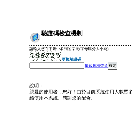
驗證碼檢查機制
請輸入您在下圖中看到的字元(字母區分大小寫)
更換驗證碼
播放圖檔聲音
說明︰
親愛的使用者，您好！由於目前系統使用人數眾
續使用本系統。感謝您的配合。