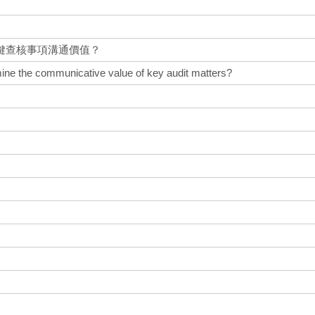
鍵查核事項溝通價值？
ne the communicative value of key audit matters?