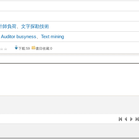
計師負荷
、
文字探勘技術
、
Auditor busyness
、
Text mining
下載:59
書目收藏:0