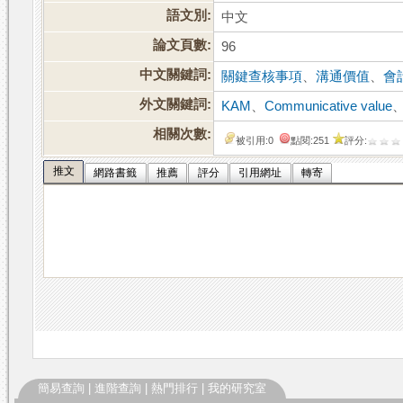
語文別:
中文
論文頁數:
96
中文關鍵詞:
關鍵查核事項
、
溝通價值
、
會
外文關鍵詞:
KAM
、
Communicative value
相關次數:
被引用:0
點閱:251
評分:
推文
網路書籤
推薦
評分
引用網址
轉寄
簡易查詢
|
進階查詢
|
熱門排行
|
我的研究室