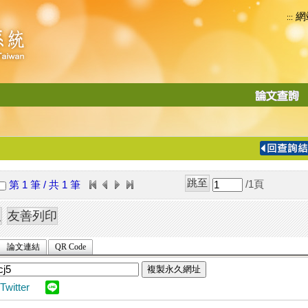
網
:::
功
能
切
換
導
覽
/1
頁
第 1 筆 / 共 1 筆
列
論文連結
QR Code
複製永久網址
Twitter