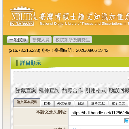
跳
臺
到
灣
主
博
要
碩
內
士
容
論
文
(216.73.216.233) 您好！臺灣時間：2026/08/06 19:42
加
值
:::
詳目顯示
系
統
論文基本資料
摘要
外文摘要
目次
參考文獻
電子全文
本論文永久網址
: