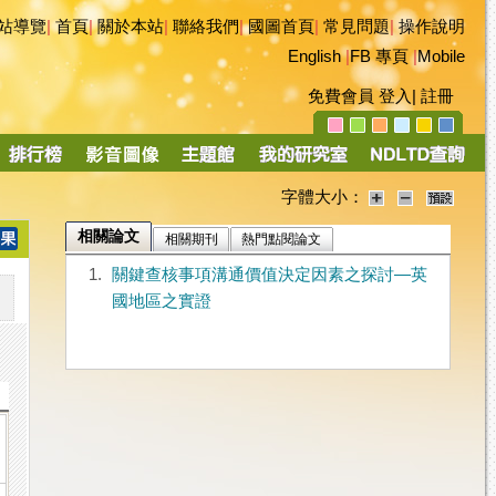
站導覽
|
首頁
|
關於本站
|
聯絡我們
|
國圖首頁
|
常見問題
|
操作說明
English
|
FB 專頁
|
Mobile
免費會員
登入
|
註冊
字體大小：
相關論文
相關期刊
熱門點閱論文
1.
關鍵查核事項溝通價值決定因素之探討—英
國地區之實證