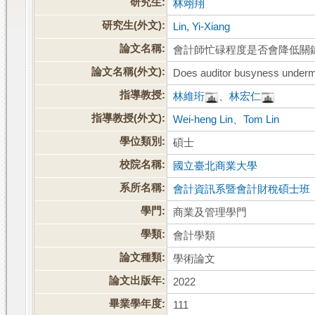
研究生:
林翊翔
研究生(外文):
Lin, Yi-Xiang
論文名稱:
會計師忙碌程度是否會降低關
論文名稱(外文):
Does auditor busyness undermi
指導教授:
林維珩
、
林宏仁
指導教授(外文):
Wei-heng Lin
、
Tom Lin
學位類別:
碩士
校院名稱:
國立臺北商業大學
系所名稱:
會計資訊系暨會計財稅碩士班
學門:
商業及管理學門
學類:
會計學類
論文種類:
學術論文
論文出版年:
2022
畢業學年度:
111