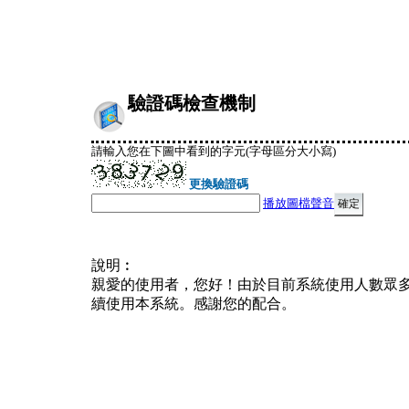
驗證碼檢查機制
請輸入您在下圖中看到的字元(字母區分大小寫)
更換驗證碼
播放圖檔聲音
說明︰
親愛的使用者，您好！由於目前系統使用人數眾
續使用本系統。感謝您的配合。