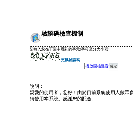
驗證碼檢查機制
請輸入您在下圖中看到的字元(字母區分大小寫)
更換驗證碼
播放圖檔聲音
說明︰
親愛的使用者，您好！由於目前系統使用人數眾
續使用本系統。感謝您的配合。