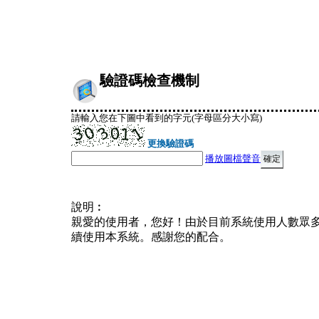
驗證碼檢查機制
請輸入您在下圖中看到的字元(字母區分大小寫)
更換驗證碼
播放圖檔聲音
說明︰
親愛的使用者，您好！由於目前系統使用人數眾
續使用本系統。感謝您的配合。