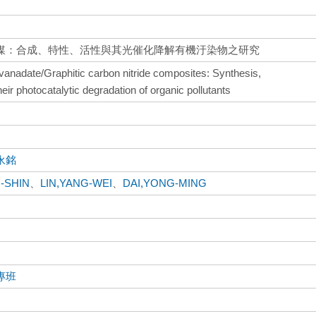
媒：合成、特性、活性與其光催化降解有機汙染物之研究
vanadate/Graphitic carbon nitride composites: Synthesis,
their photocatalytic degradation of organic pollutants
永銘
-SHIN
、
LIN,YANG-WEI
、
DAI,YONG-MING
專班