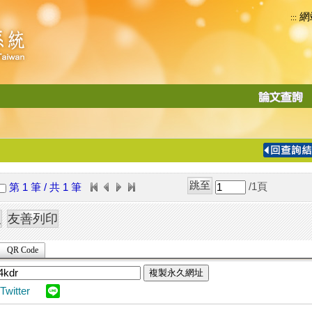
網
:::
功
能
切
換
導
覽
/1
頁
第 1 筆 / 共 1 筆
列
QR Code
複製永久網址
Twitter