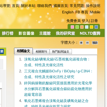
站導覽
|
首頁
|
關於本站
|
聯絡我們
|
國圖首頁
|
常見問題
|
操作說明
English
|
FB 專頁
|
Mobile
免費會員
登入
|
註冊
字體大小：
相關論文
相關期刊
熱門點閱論文
1.
溴氧化鉍/碘氧化鉍/石墨相氮化碳複合物：
合成、特性及光催化活性
2.
三元複合光觸媒BiOxFy / BiOpIq / g-C3N4：
合成、特性及光催化活性之研究
3.
鋅與鎢摻雜釩酸鉍同質接面應用於光電化學
水分解與石墨氮化碳複合鎳鈷硫化物應用於
超級電容器
4.
氧化石墨烯複合溴氧化鉍及碘氧化鉍之合
成、特性及光催化性質之研究