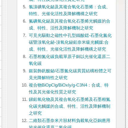
5.
氯溴碘氧化鉍及其複合氧化石墨烯：合成、
特性、光催化活性及降解機構之研究
6.
氟碘氧化鉍及其複合氧化石墨烯光觸媒的合
成、特性、活性及降解機制之研究
7.
可見光驅動之磁性中孔型鐵酸鍶-石墨化氮化
碳暨溴氧化鉍-溴氧化鉍鉛奈米級光觸媒:合
成、特性、光催化活性及降解機構之研究
8.
石墨相氮化碳負載單原子銅以光催化還原二
氧化碳
9.
銀裝飾釩酸鉍/石墨氮化碳異質結構粉體之可
見光降解特性之研究
10.
複合物BiOpClg/BiOxIy/g-C3N4：合成、特
性及其光催化性質之研究
11.
銻鉛氧化物及其複合氧化石墨烯及石墨相氮
化碳光觸媒的合成、特性、活性及降解機制
之研究
12.
二維類石墨奈米片狀材料負載氧化亞銅應用
於光催化還原二氧化碳