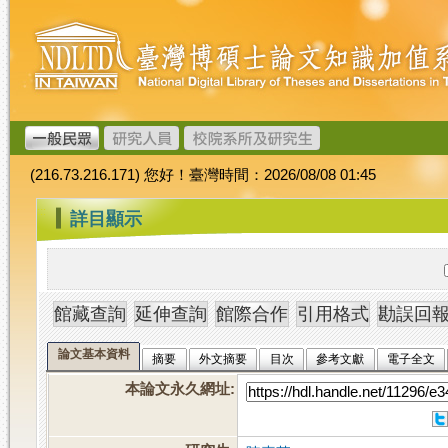
跳
臺
到
灣
主
博
要
碩
內
士
容
論
文
(216.73.216.171) 您好！臺灣時間：2026/08/08 01:45
加
值
:::
詳目顯示
系
統
論文基本資料
摘要
外文摘要
目次
參考文獻
電子全文
本論文永久網址
: