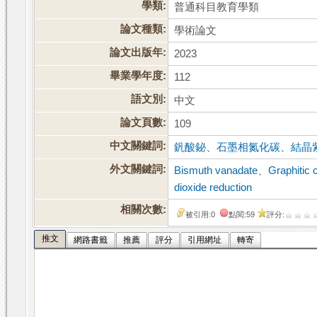
學類:
普通科目教育學類
論文種類:
學術論文
論文出版年:
2023
畢業學年度:
112
語文別:
中文
論文頁數:
109
中文關鍵詞:
釩酸鉍
、
石墨相氮化碳
、
結晶
外文關鍵詞:
Bismuth vanadate
、
Graphitic 
dioxide reduction
相關次數:
被引用:0
點閱:59
評分:
推文
網路書籤
推薦
評分
引用網址
轉寄