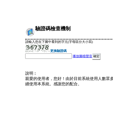
驗證碼檢查機制
請輸入您在下圖中看到的字元(字母區分大小寫)
更換驗證碼
播放圖檔聲音
說明︰
親愛的使用者，您好！由於目前系統使用人數眾
續使用本系統。感謝您的配合。