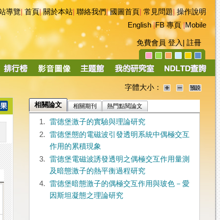
站導覽
|
首頁
|
關於本站
|
聯絡我們
|
國圖首頁
|
常見問題
|
操作說明
English
|
FB 專頁
|
Mobile
免費會員
登入
|
註冊
字體大小：
相關論文
相關期刊
熱門點閱論文
1.
雷德堡激子的實驗與理論研究
2.
雷德堡態的電磁波引發透明系統中偶極交互
作用的累積現象
3.
雷德堡電磁波誘發透明之偶極交互作用量測
及暗態激子的熱平衡過程研究
4.
雷德堡暗態激子的偶極交互作用與玻色－愛
因斯坦凝態之理論研究