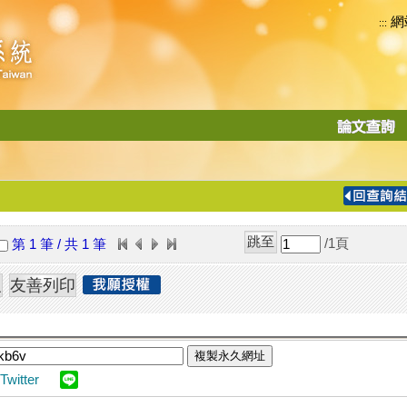
網
:::
功
能
切
換
導
覽
/1
頁
第 1 筆 / 共 1 筆
列
複製永久網址
Twitter