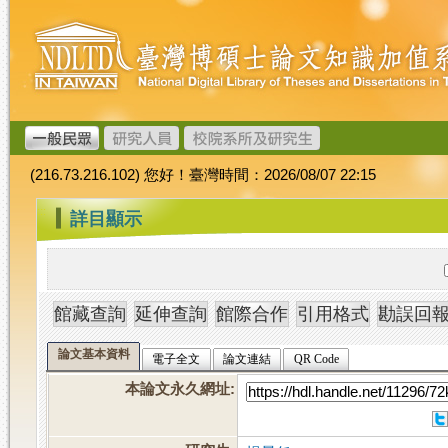
跳
臺
到
灣
主
博
要
碩
內
士
容
論
文
(216.73.216.102) 您好！臺灣時間：2026/08/07 22:15
加
值
:::
詳目顯示
系
統
論文基本資料
電子全文
論文連結
QR Code
本論文永久網址
: