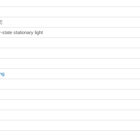
究
state stationary light
ng