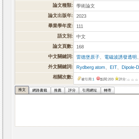
論文種類:
學術論文
論文出版年:
2023
畢業學年度:
111
語文別:
中文
論文頁數:
168
中文關鍵詞:
雷德堡原子
、
電磁波誘發透明
外文關鍵詞:
Rydberg atom
、
EIT
、
Dipole-D
相關次數:
被引用:
1
點閱:203
評分:
推文
網路書籤
推薦
評分
引用網址
轉寄