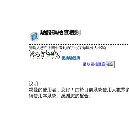
驗證碼檢查機制
請輸入您在下圖中看到的字元(字母區分大小寫)
更換驗證碼
播放圖檔聲音
說明︰
親愛的使用者，您好！由於目前系統使用人數眾
續使用本系統。感謝您的配合。