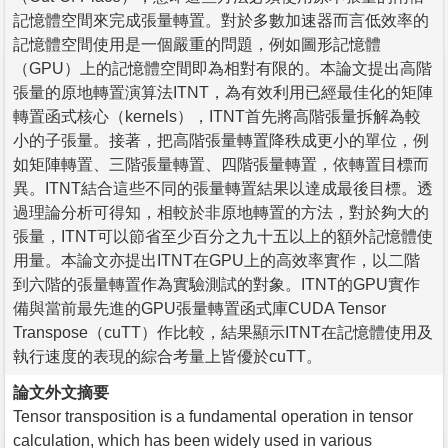
記憶體空間來完成張量轉置。對於多數加速器而言低效率的
記憶體空間使用是一個嚴重的問題，例如圖形記憶體
（GPU）上的記憶體空間即為相對有限的。本論文提出高階
張量的原地轉置演算法ITNT，為有效利用已經最佳化的矩陣
轉置函式核心（kernels），ITNT首先將高階張量拆解為較
小的子張量。接著，把高階張量轉置降秩成更小的單位，例
如矩陣轉置、三階張量轉置、四階張量轉置，依轉置目標而
異。ITNT結合這些不同的張量轉置結果以達成最後目標。透
過理論分析可得知，相較於非原地轉置的方法，對於夠大的
張量，ITNT可以節省至少百分之九十五以上的額外記憶體使
用量。本論文亦提出ITNT在GPU上的高效率實作，以二階
到六階的張量轉置作為實驗測試的對象。ITNT的GPU實作
備與當前最先進的GPU張量轉置函式庫CUDA Tensor
Transpose（cuTT）作比較，結果顯示ITNT在記憶體使用及
執行速度的表現的綜合考量上皆優於cuTT。
論文外文摘要
Tensor transposition is a fundamental operation in tensor
calculation, which has been widely used in various