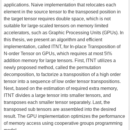
applications. Naive implementation that relocates each
element in the source tensor to the transposed position in
the target tensor requires double space, which is not
suitable for large-scaled tensors on memory limited
accelerators, such as Graphic Processing Units (GPUs). In
this thesis, we present an algorithm and efficient
implementation, called ITNT, for In-place Transposition of
N-order Tensor on GPUs, which requires at most 5\%
addition memory for large tensors. First, ITNT utilizes a
newly proposed method, called the permutation
decomposition, to factorize a transposition of a high order
tensor into a sequence of low order tensor transpositions.
Next, based on the estimation of required extra memory,
ITNT divides a large tensor into smaller tensors, and
transposes each smaller tensor separately. Last, the
transposed sub tensors are assembled into the desired
result. The GPU implementation optimizes the performance
of memory access using cooperative groups programming