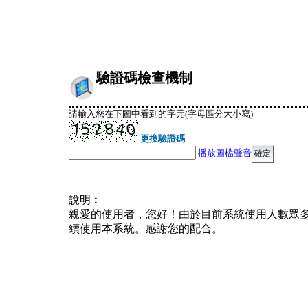
驗證碼檢查機制
請輸入您在下圖中看到的字元(字母區分大小寫)
更換驗證碼
播放圖檔聲音
說明︰
親愛的使用者，您好！由於目前系統使用人數眾
續使用本系統。感謝您的配合。