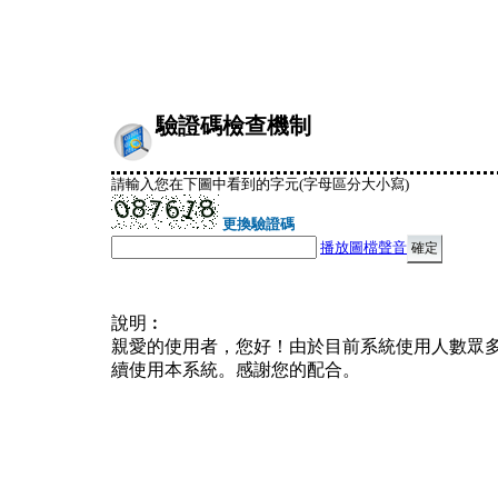
驗證碼檢查機制
請輸入您在下圖中看到的字元(字母區分大小寫)
更換驗證碼
播放圖檔聲音
說明︰
親愛的使用者，您好！由於目前系統使用人數眾
續使用本系統。感謝您的配合。