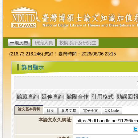
跳
臺
到
灣
主
博
要
碩
內
士
容
論
文
(216.73.216.246) 您好！臺灣時間：2026/08/06 23:15
加
值
:::
詳目顯示
系
統
論文基本資料
目次
參考文獻
電子全文
QR Code
本論文永久網址
: