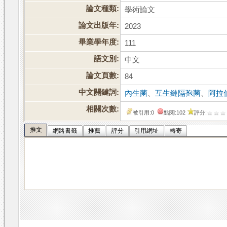
論文種類:
學術論文
論文出版年:
2023
畢業學年度:
111
語文別:
中文
論文頁數:
84
中文關鍵詞:
內生菌
、
互生鏈隔孢菌
、
阿拉
相關次數:
被引用:0
點閱:102
評分:
推文
網路書籤
推薦
評分
引用網址
轉寄