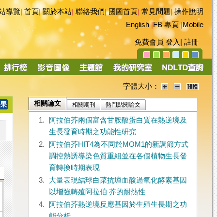
站導覽
|
首頁
|
關於本站
|
聯絡我們
|
國圖首頁
|
常見問題
|
操作說明
English
|
FB 專頁
|
Mobile
免費會員
登入
|
註冊
字體大小：
相關論文
相關期刊
熱門點閱論文
1.
阿拉伯芥兩個富含甘胺酸蛋白質在熱逆境及
生長發育時期之功能性研究
2.
阿拉伯芥HIT4為不同於MOM1的新調節方式
調控熱誘導染色質重組並在各個植物生長發
育轉換時期表現
3.
大量表現結球白菜抗壞血酸過氧化酵素基因
以增強轉殖阿拉伯 芥的耐熱性
4.
阿拉伯芥熱逆境反應基因於生殖生長期之功
能分析