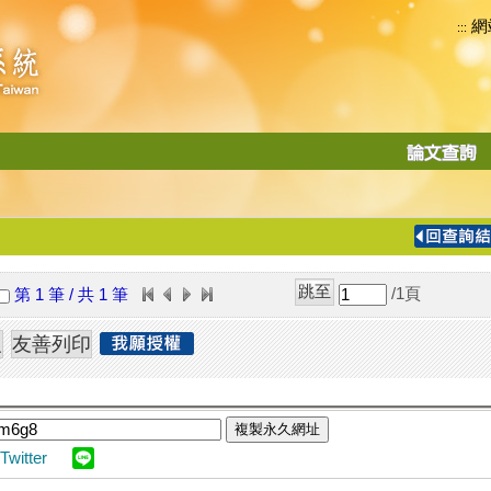
網
:::
功
能
切
換
導
覽
/1
頁
第 1 筆 / 共 1 筆
列
複製永久網址
Twitter