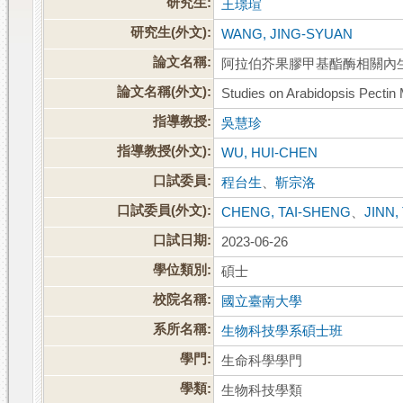
研究生:
王璟瑄
研究生(外文):
WANG, JING-SYUAN
論文名稱:
阿拉伯芥果膠甲基酯酶相關內
論文名稱(外文):
Studies on Arabidopsis Pectin
指導教授:
吳慧珍
指導教授(外文):
WU, HUI-CHEN
口試委員:
程台生
、
靳宗洛
口試委員(外文):
CHENG, TAI-SHENG
、
JINN
口試日期:
2023-06-26
學位類別:
碩士
校院名稱:
國立臺南大學
系所名稱:
生物科技學系碩士班
學門:
生命科學學門
學類:
生物科技學類