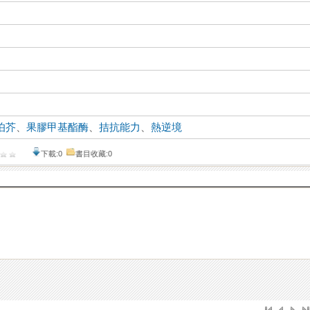
伯芥
、
果膠甲基酯酶
、
拮抗能力
、
熱逆境
下載:0
書目收藏:0