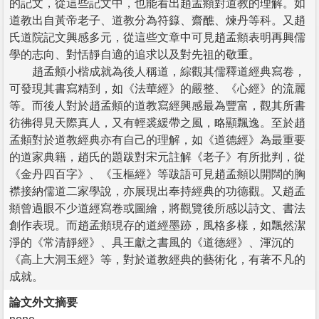
的記文，從這些記文中，也能看出趙孟頫對道教的理解。如
道教出自黃帝老子、道教分為符籙、齋醮、煉丹等科。又趙
氏道院記文興感多元，從這些文章中可見趙孟頫表明再興儒
學的志向、對恬靜自適的追求以及對先祖的敬重。
趙孟頫小楷成就為後人稱道，綜觀其儒釋道經典寫卷，
可發現其書寫精到，如《法華經》的嚴整、《心經》的流麗
等。而後人對於趙孟頫的道教寫經興感最為豐富，觀其所書
彷彿得見天際真人，又有輕裘緩帶之風，略顯飄逸。至於趙
孟頫對於道教經典亦有自己的理解，如《道德經》為最重要
的道家典籍，趙氏的題跋對宋元註解《老子》有所批判，從
《金丹四百字》、《玉樞經》等跋語可見趙孟頫以開闊的胸
襟接納儒道二家學說，亦展現出奉持經典的功德觀。又趙孟
頫曾過眼不少道經寫卷或圖繪，將觀覽後所感以詩文、書法
創作表現。而趙孟頫現存的道經墨跡，風格多樣，如飄然潔
淨的《常清靜經》、具王獻之書風的《道德經》、渾沉的
《高上大洞玉經》等，對於道教經典的藝術化，有著不凡的
成就。
論文外文摘要