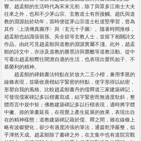
響。趙孟頫的生活時代為宋末元初，除了與眾多江南士大夫
往來之外，也和不少茅山宗、玄教道士有所接觸。趙氏與道
教的淵源始於幼年，當時便從茅山宗道士杜道堅學習，曾為
其作〈上清傳真圖序〉與〈玄元十子圖〉。隨著時間推移，
趙孟頫也結識張留孫、吳全節等玄教人士，並留下相關詩文
作品。由此可見趙孟頫與道教的淵源實屬不淺。此外，趙孟
頫的詩文中，亦涉及道教的勝景詩與齋醮等道教活動。從中
可看出趙孟頫嚮往閒澹自適的生活，也表現出愛民如子、不
慕榮利的精神。
趙孟頫的碑銘書法特點在於放大二王小楷，兼用李邕的
線條表現，並吸收唐楷結字緊密的特點，使字形得以結密，
形塑自我的風格。比較趙孟頫書丹的儒釋道三家建築碑記，
可發現儒家碑記多以楷書寫成，結字緊密而無過度欹斜，整
體而言中規中矩；佛教建築碑記多以行楷表現，適時將字體
中撇、捺的筆畫延長，在視覺上產生延展的效果，表現出自
在的精神樣態；道教建築碑記藉於儒、釋之間，雖在線條上
略有波磔變化，卻少有過度誇張的筆法，通篇乾淨嚴整，似
乎渾然天成。趙孟頫除了書碑之外，在文集中也有道院宮觀