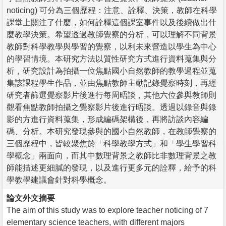
noticing) 可分為三個歷程：注意、詮釋、決策，教師在科學
課堂上關注了什麼，如何詮釋這個課室事件以及後續做出什
麼教學決策。希望透過教師覺察的分析，可以理解不同背景
教師對科學教學與學習的覺察，以利未來營造以學生為中心
的學習情境。本研究方法以質性研究方式進行資料蒐集與分
析，研究設計為拍攝一位焦點國小自然教師的教學過程並蒐
集該課程學生作品，並由焦點教師主動記錄覺察時刻，再經
研究者篩選覺察影片後進行每周晤談，其他六位參與教師則
觀看焦點教師拍攝之覺察影片後進行晤談。透過以錄音與錄
影的方進行資料蒐集，形成編碼架構後，再將訪談內容編
碼、分析。本研究發現參與的國小自然教師，在教師覺察的
三個歷程中，皆較聚焦於「科學教學方式」和「學生學習科
學概念」兩面向，而其中數理背景之教師比非數理背景之教
師能描述更細膩的發現，以及進行更多元的詮釋，給予的科
學教學建議會針對科學概念。
論文外文摘要
The aim of this study was to explore teacher noticing of 7
elementary science teachers, with different majors