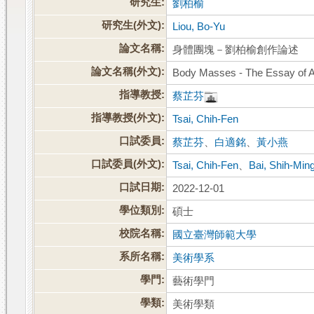
研究生:
劉柏榆
研究生(外文):
Liou, Bo-Yu
論文名稱:
身體團塊－劉柏榆創作論述
論文名稱(外文):
Body Masses - The Essay of Ar
指導教授:
蔡芷芬
指導教授(外文):
Tsai, Chih-Fen
口試委員:
蔡芷芬
、
白適銘
、
黃小燕
口試委員(外文):
Tsai, Chih-Fen
、
Bai, Shih-Min
口試日期:
2022-12-01
學位類別:
碩士
校院名稱:
國立臺灣師範大學
系所名稱:
美術學系
學門:
藝術學門
學類:
美術學類