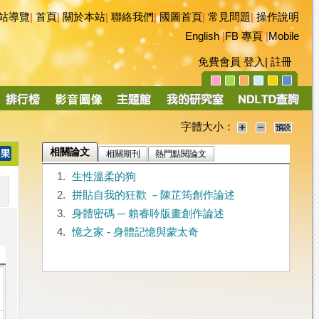
站導覽
|
首頁
|
關於本站
|
聯絡我們
|
國圖首頁
|
常見問題
|
操作說明
English
|
FB 專頁
|
Mobile
免費會員
登入
|
註冊
字體大小：
相關論文
相關期刊
熱門點閱論文
1.
生性溫柔的狗
2.
拼貼自我的狂歡 －陳芷筠創作論述
3.
身體密碼 ─ 賴睿聆版畫創作論述
4.
憶之家 - 身體記憶與蒙太奇