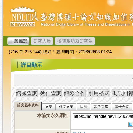
跳
臺
到
灣
主
博
要
碩
內
士
容
論
文
(216.73.216.144) 您好！臺灣時間：2026/08/08 01:24
加
值
:::
詳目顯示
系
統
論文基本資料
摘要
外文摘要
目次
參考文獻
電子全文
本論文永久網址
: