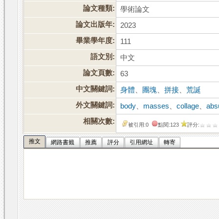
論文種類:
學術論文
論文出版年:
2023
畢業學年度:
111
語文別:
中文
論文頁數:
63
中文關鍵詞:
身體
、
團塊
、
拼接
、
荒誕
外文關鍵詞:
body
、
masses
、
collage
、
abs
相關次數:
被引用:0
點閱:123
評分:
推文
網路書籤
推薦
評分
引用網址
轉寄