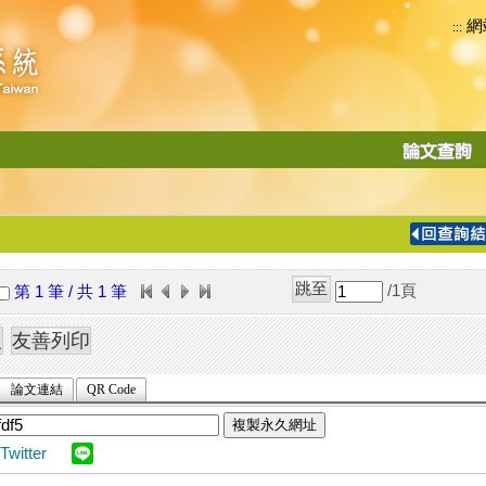
網
:::
功
能
切
換
導
覽
/1
頁
第 1 筆 / 共 1 筆
列
論文連結
QR Code
複製永久網址
Twitter