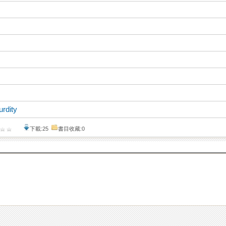
urdity
下載:25
書目收藏:0