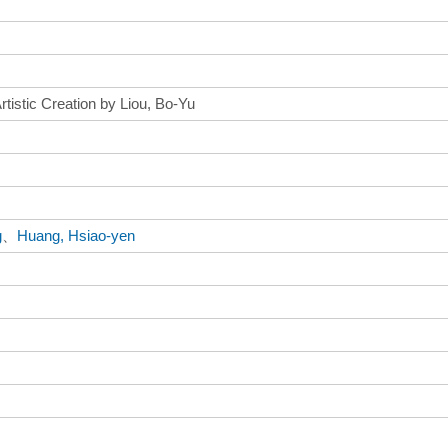
tistic Creation by Liou, Bo-Yu
g
、
Huang, Hsiao-yen