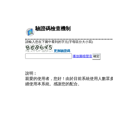
驗證碼檢查機制
請輸入您在下圖中看到的字元(字母區分大小寫)
更換驗證碼
播放圖檔聲音
說明︰
親愛的使用者，您好！由於目前系統使用人數眾
續使用本系統。感謝您的配合。