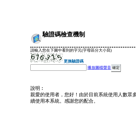
驗證碼檢查機制
請輸入您在下圖中看到的字元(字母區分大小寫)
更換驗證碼
播放圖檔聲音
說明︰
親愛的使用者，您好！由於目前系統使用人數眾
續使用本系統。感謝您的配合。