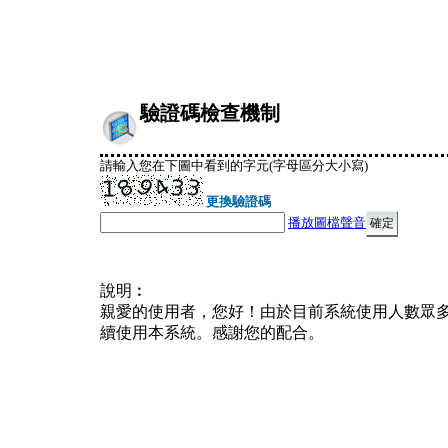
驗證碼檢查機制
請輸入您在下圖中看到的字元(字母區分大小寫)
更換驗證碼
播放圖檔聲音
說明︰
親愛的使用者，您好！由於目前系統使用人數眾
續使用本系統。感謝您的配合。