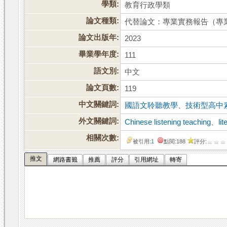
學類:
教育行政學類
論文種類:
代替論文：專業實務報告（專
論文出版年:
2023
畢業學年度:
111
語文別:
中文
論文頁數:
119
中文關鍵詞:
國語文聆聽教學
、
技術型高中
外文關鍵詞:
Chinese listening teaching
、
li
相關次數:
被引用:
1
點閱:188
評分:
推文
網路書籤
推薦
評分
引用網址
轉寄