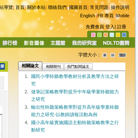
站導覽
|
首頁
|
關於本站
|
聯絡我們
|
國圖首頁
|
常見問題
|
操作說明
English
|
FB 專頁
|
Mobile
免費會員
登入
|
註冊
字體大小：
相關論文
相關期刊
熱門點閱論文
1.
國民小學聆聽教學教材分析及教學方法之研
究
2.
做筆記策略教學對提升中年級學童聆聽能力
之研究
3.
輸出性聆聽策略教學對提升高年級學童聆聽
能力之研究-以教師讀報活動為例
4.
國小高年級實施國語主動聆聽策略教學之行
動研究