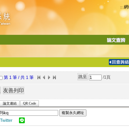
網
:::
功
能
切
換
導
覽
/1
頁
第 1 筆 / 共 1 筆
列
論文連結
QR Code
複製永久網址
Twitter