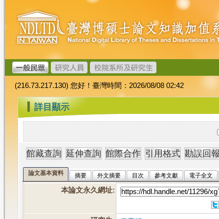
跳
臺
到
灣
主
博
要
碩
內
士
容
論
文
(216.73.217.130) 您好！臺灣時間：2026/08/08 02:42
加
值
:::
詳目顯示
系
統
論文基本資料
摘要
外文摘要
目次
參考文獻
電子全文
本論文永久網址
: