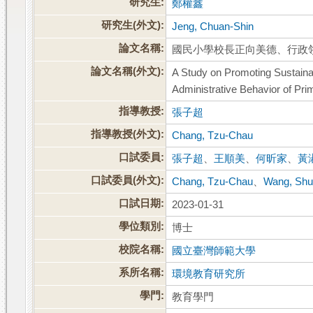
研究生:
鄭權鑫
研究生(外文):
Jeng, Chuan-Shin
論文名稱:
國民小學校長正向美德、行政領
論文名稱(外文):
A Study on Promoting Sustaina
Administrative Behavior of Pri
指導教授:
張子超
指導教授(外文):
Chang, Tzu-Chau
口試委員:
張子超
、
王順美
、
何昕家
、
黃
口試委員(外文):
Chang, Tzu-Chau
、
Wang, Shu
口試日期:
2023-01-31
學位類別:
博士
校院名稱:
國立臺灣師範大學
系所名稱:
環境教育研究所
學門:
教育學門