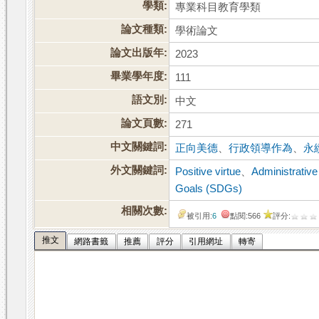
學類:
專業科目教育學類
論文種類:
學術論文
論文出版年:
2023
畢業學年度:
111
語文別:
中文
論文頁數:
271
中文關鍵詞:
正向美德
、
行政領導作為
、
永
外文關鍵詞:
Positive virtue
、
Administrative
Goals (SDGs)
相關次數:
被引用:
6
點閱:566
評分:
推文
網路書籤
推薦
評分
引用網址
轉寄