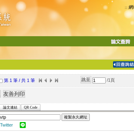
網
:::
功
能
切
換
導
覽
/1
頁
第 1 筆 / 共 1 筆
列
論文連結
QR Code
複製永久網址
Twitter