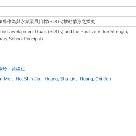
導作為與永續發展目標(SDGs)推動情形之探究
ble Development Goals (SDGs) and the Positive Virtue Strength,
mary School Principals
淑玲
、
黃繼仁
n-Mei
、
Ho, Shin-Jia
、
Huang, Shu-Lin
、
Huang, Chi-Jen