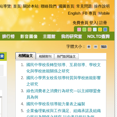
站導覽
|
首頁
|
關於本站
|
聯絡我們
|
國圖首頁
|
常見問題
|
操作說明
English
|
FB 專頁
|
Mobile
免費會員
登入
|
註冊
字體大小：
相關論文
相關期刊
熱門點閱論文
1.
國民中學校長轉型領導、互易領導、學校文
化與學校效能關係之研究
2.
國民小學男女校長領導特質與學校效能影響
之研究
3.
綠色消費者之消費行為研究—以主婦聯盟會
員為例
4.
國民中學校長領導能力量表之編製
5.
企業倫理氣候與工作滿足、組織承諾及組織