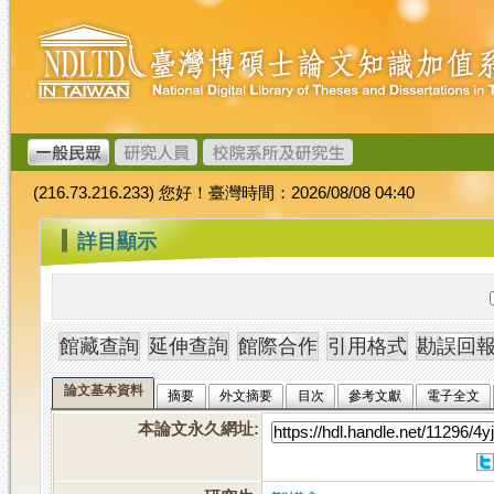
跳
臺
到
灣
主
博
要
碩
內
士
容
論
文
(216.73.216.233) 您好！臺灣時間：2026/08/08 04:40
加
值
:::
詳目顯示
系
統
論文基本資料
摘要
外文摘要
目次
參考文獻
電子全文
本論文永久網址
: