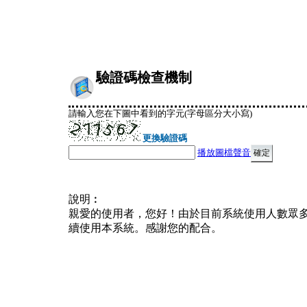
驗證碼檢查機制
請輸入您在下圖中看到的字元(字母區分大小寫)
更換驗證碼
播放圖檔聲音
說明︰
親愛的使用者，您好！由於目前系統使用人數眾
續使用本系統。感謝您的配合。