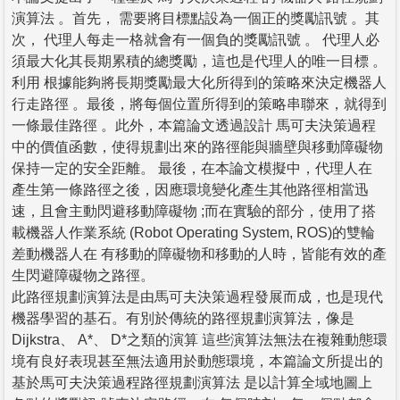
演算法 。首先， 需要將目標點設為一個正的獎勵訊號 。其
次， 代理人每走一格就會有一個負的獎勵訊號 。 代理人必
須最大化其長期累積的總獎勵，這也是代理人的唯一目標 。
利用 根據能夠將長期獎勵最大化所得到的策略來決定機器人
行走路徑 。最後，將每個位置所得到的策略串聯來，就得到
一條最佳路徑 。此外，本篇論文透過設計 馬可夫決策過程
中的價值函數，使得規劃出來的路徑能與牆壁與移動障礙物
保持一定的安全距離。 最後，在本論文模擬中，代理人在
產生第一條路徑之後，因應環境變化產生其他路徑相當迅
速，且會主動閃避移動障礙物 ;而在實驗的部分，使用了搭
載機器人作業系統 (Robot Operating System, ROS)的雙輪
差動機器人在 有移動的障礙物和移動的人時，皆能有效的產
生閃避障礙物之路徑。
此路徑規劃演算法是由馬可夫決策過程發展而成，也是現代
機器學習的基石。有別於傳統的路徑規劃演算法，像是
Dijkstra、 A*、 D*之類的演算 這些演算法無法在複雜動態環
境有良好表現甚至無法適用於動態環境，本篇論文所提出的
基於馬可夫決策過程路徑規劃演算法 是以計算全域地圖上