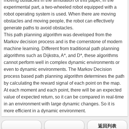
moving obstacles in the simulation of this paper; in the
experimental part, a two-wheeled robot equipped with a
robot operating system is used. When there are moving
obstacles and moving people, the robot can effectively
generate paths to avoid obstacles.
This path planning algorithm was developed from the
Markov decision process and is the cornerstone of modern
machine learning. Different from traditional path planning
algorithms such as Dijkstra, A*, and D*, these algorithms
cannot perform well in complex dynamic environments or
even to dynamic environments. The Markov Decision
process based path planning algorithm determines the path
by calculating the reward signal of each point on the map.
At each moment and each point, there will be an expected
value of expected return, so it can be compared in real-time
in an environment with large dynamic changes. So it is
more efficient in a dynamic environment.
返回列表