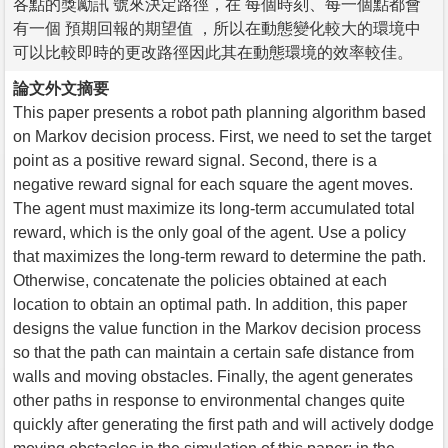
各點的獎勵訊 號來決定路徑，在 每個時刻、每一個點都會
有一個 預期回報的期望值 ，所以在動態變化較大的環境中
可以比較即時的更改路徑因此其在動態環境的效率較佳。
論文外文摘要
This paper presents a robot path planning algorithm based
on Markov decision process. First, we need to set the target
point as a positive reward signal. Second, there is a
negative reward signal for each square the agent moves.
The agent must maximize its long-term accumulated total
reward, which is the only goal of the agent. Use a policy
that maximizes the long-term reward to determine the path.
Otherwise, concatenate the policies obtained at each
location to obtain an optimal path. In addition, this paper
designs the value function in the Markov decision process
so that the path can maintain a certain safe distance from
walls and moving obstacles. Finally, the agent generates
other paths in response to environmental changes quite
quickly after generating the first path and will actively dodge