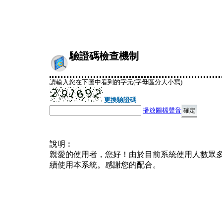
驗證碼檢查機制
請輸入您在下圖中看到的字元(字母區分大小寫)
更換驗證碼
播放圖檔聲音
說明︰
親愛的使用者，您好！由於目前系統使用人數眾
續使用本系統。感謝您的配合。