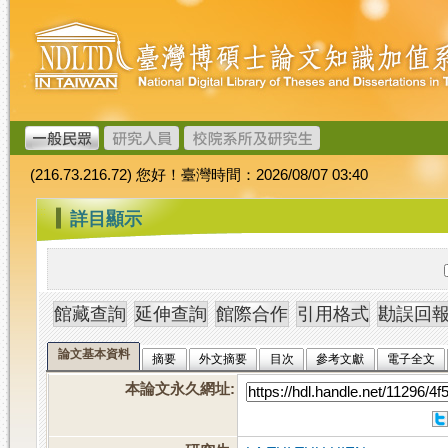
跳
臺
到
灣
主
博
要
碩
內
士
容
論
文
(216.73.216.72) 您好！臺灣時間：2026/08/07 03:40
加
值
:::
詳目顯示
系
統
論文基本資料
摘要
外文摘要
目次
參考文獻
電子全文
本論文永久網址
: