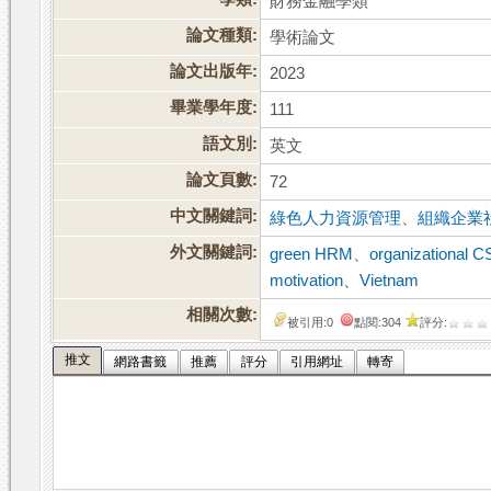
財務金融學類
論文種類:
學術論文
論文出版年:
2023
畢業學年度:
111
語文別:
英文
論文頁數:
72
中文關鍵詞:
綠色人力資源管理
、
組織企業
外文關鍵詞:
green HRM
、
organizational C
motivation
、
Vietnam
相關次數:
被引用:0
點閱:304
評分:
推文
網路書籤
推薦
評分
引用網址
轉寄