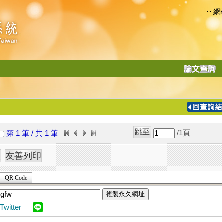
網
:::
功
能
切
換
導
覽
/1
頁
第 1 筆 / 共 1 筆
列
QR Code
複製永久網址
Twitter