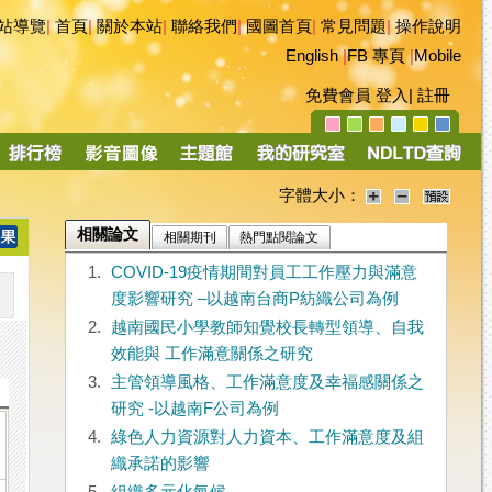
站導覽
|
首頁
|
關於本站
|
聯絡我們
|
國圖首頁
|
常見問題
|
操作說明
English
|
FB 專頁
|
Mobile
免費會員
登入
|
註冊
字體大小：
相關論文
相關期刊
熱門點閱論文
1.
COVID-19疫情期間對員工工作壓力與滿意
度影響研究 –以越南台商P紡織公司為例
2.
越南國民小學教師知覺校長轉型領導、自我
效能與 工作滿意關係之研究
3.
主管領導風格、工作滿意度及幸福感關係之
研究 -以越南F公司為例
4.
綠色人力資源對人力資本、工作滿意度及組
織承諾的影響