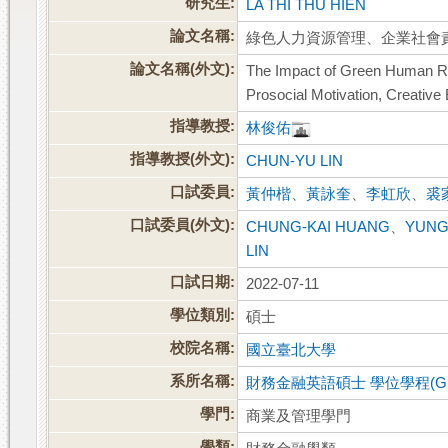
研究生:
LA THI THU HIEN
論文名稱:
綠色人力資源管理、企業社會
論文名稱(外文):
The Impact of Green Human R
Prosocial Motivation, Creative 
指導教授:
林俊佑
指導教授(外文):
CHUN-YU LIN
口試委員:
黃仲楷
、
黃詠奎
、
李虹欣
、
裘
口試委員(外文):
CHUNG-KAI HUANG
、
YUNG
LIN
口試日期:
2022-07-11
學位類別:
碩士
校院名稱:
國立臺北大學
系所名稱:
財務金融英語碩士 學位學程(GM
學門:
商業及管理學門
學類: