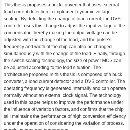
This thesis proposes a buck converter that uses external
load current detection to implement dynamic voltage
scaling. By detecting the change of load current, the DVS
controller uses this change to adjust the input voltage of the
compensator, thereby making the output voltage can be
adjusted with the change of the load, and the pulse’s
frequency and width of the chip can also be changed
simultaneously with the change of the load. Finally, through
the switch scaling technology, the size of power MOS can
be adjusted according to the load situation. The
architecture proposed in this thesis is composed of a buck
converter, a load current detector and a DVS controller. The
operating frequency is generated internally and can operate
normally without an external clock signal. The technology
used in this paper helps to improve the performance under
the influence of variation factors, and confirms that the chip
still maintains the performance of high conversion efficiency
under the operation of considering the variation of process,