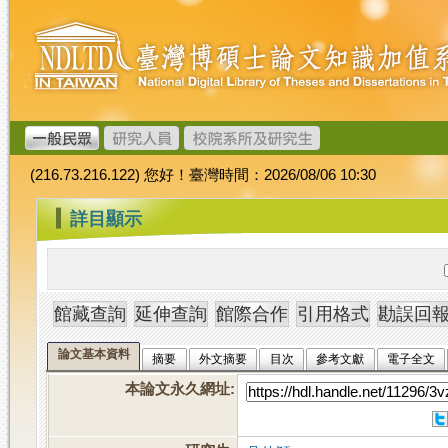
跳
臺
到
灣
主
博
要
碩
內
士
容
論
文
(216.73.216.122) 您好！臺灣時間：2026/08/06 10:30
加
值
:::
詳目顯示
系
統
論文基本資料
摘要
外文摘要
目次
參考文獻
電子全文
本論文永久網址
: