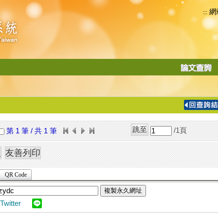
網
:::
功
能
切
換
導
覽
/1
頁
第 1 筆 / 共 1 筆
列
QR Code
複製永久網址
Twitter