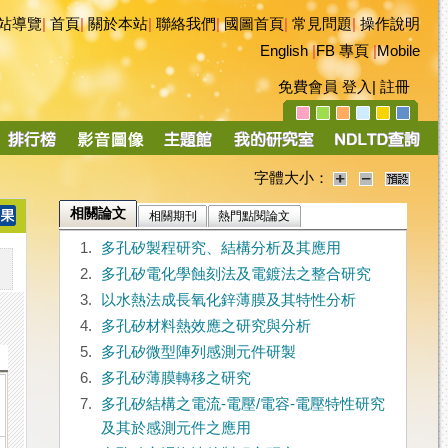
站導覽
|
首頁
|
關於本站
|
聯絡我們
|
國圖首頁
|
常見問題
|
操作說明
English
|
FB 專頁
|
Mobile
免費會員
登入
|
註冊
字體大小：
相關論文
相關期刊
熱門點閱論文
1.
多孔矽製程研究、結構分析及其應用
2.
多孔矽電化學蝕刻法及電鍍法之整合研究
3.
以水熱法成長氧化鋅薄膜及其特性分析
4.
多孔矽材料熱效應之研究與分析
5.
多孔矽微型陣列感測元件研製
6.
多孔矽薄膜轉移之研究
7.
多孔矽結構之電流-電壓/電容-電壓特性研究
及其於感測元件之應用