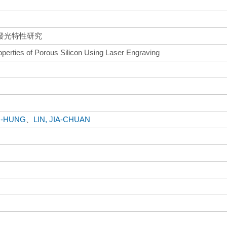
發光特性研究
perties of Porous Silicon Using Laser Engraving
N-HUNG
、
LIN, JIA-CHUAN