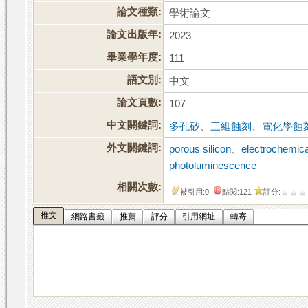
論文種類:
學術論文
論文出版年:
2023
畢業學年度:
111
語文別:
中文
論文頁數:
107
中文關鍵詞:
多孔矽
、
三維蝕刻
、
電化學蝕
外文關鍵詞:
porous silicon
、
electrochemica
photoluminescence
相關次數:
被引用:0
點閱:121
評分:
推文
網路書籤
推薦
評分
引用網址
轉寄