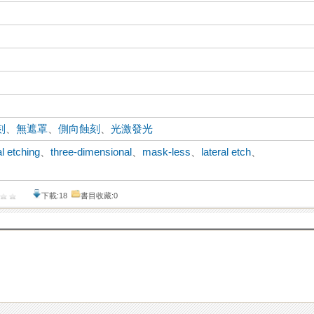
刻
、
無遮罩
、
側向蝕刻
、
光激發光
l etching
、
three-dimensional
、
mask-less
、
lateral etch
、
下載:18
書目收藏:0