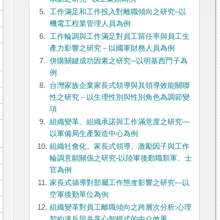
5.
工作滿足和工作投入對離職傾向之研究–以
機電工程業管理人員為例
例
6.
工作輪調與工作滿足對員工留任率與員工生
產力影響之研究－以國軍財務人員為例
7.
併購關鍵成功因素之研究─以明基西門子為
例
8.
台灣家族企業家長式領導與其領導效能關聯
性之研究－以生理性別與性別角色為調節變
項
9.
組織變革、組織承諾與工作滿意度之研究—
以軍備局生產製造中心為例
10.
組織社會化、家長式領導、激勵因子與工作
輪調意願關係之研究-以陸軍後勤職類軍、士
官為例
11.
家長式領導對部屬工作態度影響之研究—以
空軍後勤單位為例
12.
組織變革對員工離職傾向之跨層次分析:心理
契約違反與共享心智模式的中介效果