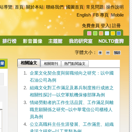
站導覽
|
首頁
|
關於本站
|
聯絡我們
|
國圖首頁
|
常見問題
|
操作說明
English
|
FB 專頁
|
Mobile
免費會員
登入
|
註冊
字體大小：
相關論文
相關期刊
熱門點閱論文
1.
企業文化契合度與留職傾向之研究：以中國
石油公司為例
2.
組織文化對工作滿足及募兵制度推行成效之
相關性探討—以空軍航機保修部隊為例
3.
情緒勞動者的工作生活品質、工作滿足與離
職意願關係之研究─以中華電信公司櫃檯人
員為例
4.
公立高職科主任生涯發展、工作滿意、組織
承諾之研究─以工業類為例