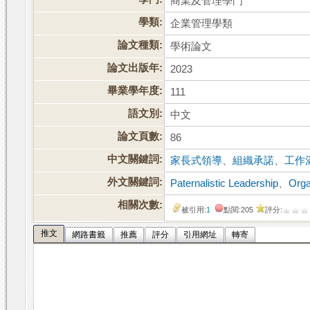
商業及管理學門
學類:
企業管理學類
論文種類:
學術論文
論文出版年:
2023
畢業學年度:
111
語文別:
中文
論文頁數:
86
中文關鍵詞:
家長式領導
、
組織承諾
、
工作
外文關鍵詞:
Paternalistic Leadership
、
Orga
相關次數:
被引用:
1
點閱:205
評分:
推文
網路書籤
推薦
評分
引用網址
轉寄