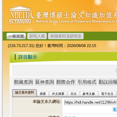
跳
臺
到
灣
主
博
要
碩
內
士
容
論
文
(216.73.217.31) 您好！臺灣時間：2026/08/08 22:15
加
值
:::
詳目顯示
系
統
論文基本資料
摘要
外文摘要
目次
參考文獻
電子全文
本論文永久網址
: