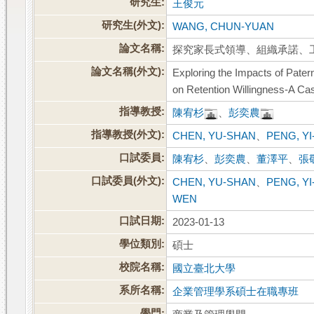
研究生:
王俊元
研究生(外文):
WANG, CHUN-YUAN
論文名稱:
探究家長式領導、組織承諾、
論文名稱(外文):
Exploring the Impacts of Pater
on Retention Willingness-A Cas
指導教授:
陳宥杉
、
彭奕農
指導教授(外文):
CHEN, YU-SHAN
、
PENG, Y
口試委員:
陳宥杉
、
彭奕農
、
董澤平
、
張
口試委員(外文):
CHEN, YU-SHAN
、
PENG, Y
WEN
口試日期:
2023-01-13
學位類別:
碩士
校院名稱:
國立臺北大學
系所名稱:
企業管理學系碩士在職專班
學門: