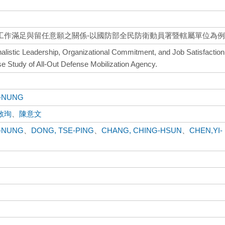
工作滿足與留任意願之關係-以國防部全民防衛動員署暨轄屬單位為
nalistic Leadership, Organizational Commitment, and Job Satisfaction
e Study of All-Out Defense Mobilization Agency.
I-NUNG
敬珣
、
陳意文
I-NUNG
、
DONG, TSE-PING
、
CHANG, CHING-HSUN
、
CHEN,YI-