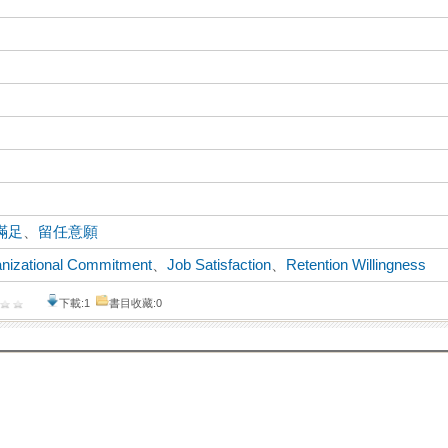
滿足
、
留任意願
nizational Commitment
、
Job Satisfaction
、
Retention Willingness
下載:1
書目收藏:0