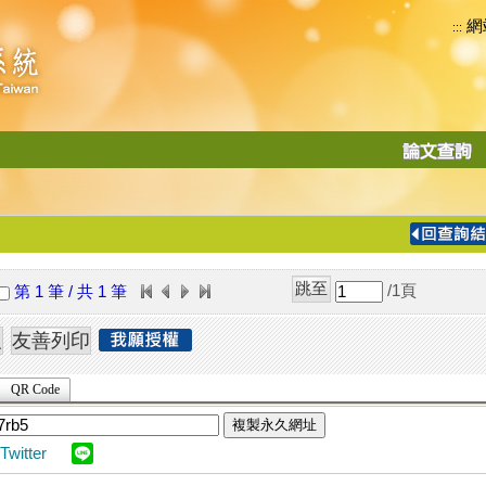
網
:::
功
能
切
換
導
覽
/1
頁
第 1 筆 / 共 1 筆
列
QR Code
複製永久網址
Twitter