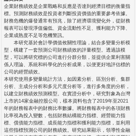
企業財務績效是企業戰略和反應是否達到經濟目標的衡量指
標。預測財務績效是投資者判斷投資價值的重要參考依據。
財務危機的爆發通常有預兆，除了經濟環境變化外，從財務
報表可以發現淨值偏低、資金流動性不足、獲利能力下降、
企業成熟度不足等危機警訊。
本研究基於會計學價值攸關性理論，結合多變量分析模
型，構建了一套預測公司財務績效的評量模型。透過該模
型，可以將研究標的公司進行分群分類，並提供企業利害關
係人理論、系統和科學化的分析成果，以便更好地評估標的
公司的經營績效。
本研究使用多變量統計方法，如因素分析、區別分析、集群
分析、主成分分析和多元尺度分析等，進行多角度的分析，
以建立財務績效預測模型。在實證分析中，研究對象為台灣
上市的14家金融控股公司，樣本資料包含了2019年至2021
年的財務報表中的財務比率數據。將財務報表中的各項財務
比率視為投入變數，包括財務結構能力指標、經營能力指
標、償債能力指標、成長能力指標和獲利能力指標，並利用
這些指標預測公司的財務績效。研究結果顯示，領導性金融