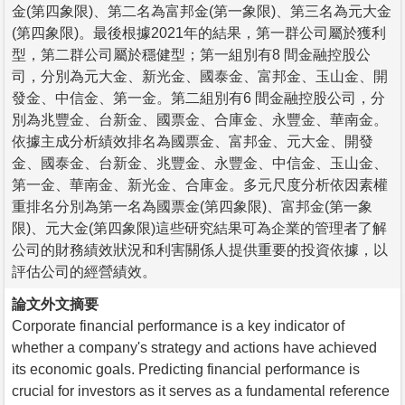
金(第四象限)、第二名為富邦金(第一象限)、第三名為元大金
(第四象限)。最後根據2021年的結果，第一群公司屬於獲利
型，第二群公司屬於穩健型；第⼀組別有8 間金融控股公
司，分別為元大金、新光金、國泰金、富邦金、玉山金、開
發金、中信金、第一金。第二組別有6 間金融控股公司，分
別為兆豐金、台新金、國票金、合庫金、永豐金、華南金。
依據主成分析績效排名為國票金、富邦金、元大金、開發
金、國泰金、台新金、兆豐金、永豐金、中信金、玉山金、
第一金、華南金、新光金、合庫金。多元尺度分析依因素權
重排名分別為第一名為國票金(第四象限)、富邦金(第一象
限)、元大金(第四象限)這些研究結果可為企業的管理者了解
公司的財務績效狀況和利害關係人提供重要的投資依據，以
評估公司的經營績效。
論文外文摘要
Corporate financial performance is a key indicator of
whether a company's strategy and actions have achieved
its economic goals. Predicting financial performance is
crucial for investors as it serves as a fundamental reference