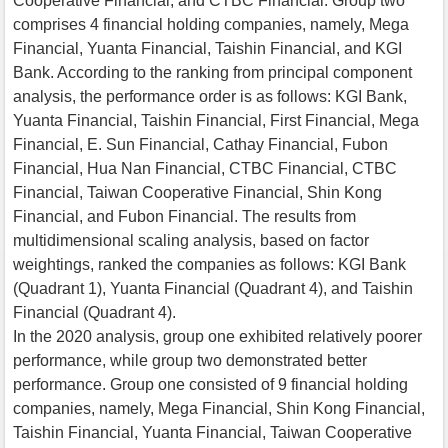
Cooperative Financial, and CTBC Financial. Group two
comprises 4 financial holding companies, namely, Mega
Financial, Yuanta Financial, Taishin Financial, and KGI
Bank. According to the ranking from principal component
analysis, the performance order is as follows: KGI Bank,
Yuanta Financial, Taishin Financial, First Financial, Mega
Financial, E. Sun Financial, Cathay Financial, Fubon
Financial, Hua Nan Financial, CTBC Financial, CTBC
Financial, Taiwan Cooperative Financial, Shin Kong
Financial, and Fubon Financial. The results from
multidimensional scaling analysis, based on factor
weightings, ranked the companies as follows: KGI Bank
(Quadrant 1), Yuanta Financial (Quadrant 4), and Taishin
Financial (Quadrant 4).
In the 2020 analysis, group one exhibited relatively poorer
performance, while group two demonstrated better
performance. Group one consisted of 9 financial holding
companies, namely, Mega Financial, Shin Kong Financial,
Taishin Financial, Yuanta Financial, Taiwan Cooperative