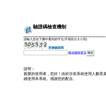
驗證碼檢查機制
請輸入您在下圖中看到的字元(字母區分大小寫)
更換驗證碼
播放圖檔聲音
說明︰
親愛的使用者，您好！由於目前系統使用人數眾
續使用本系統。感謝您的配合。