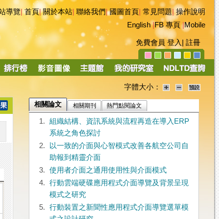
站導覽
|
首頁
|
關於本站
|
聯絡我們
|
國圖首頁
|
常見問題
|
操作說明
English
|
FB 專頁
|
Mobile
免費會員
登入
|
註冊
字體大小：
相關論文
相關期刊
熱門點閱論文
1.
組織結構、資訊系統與流程再造在導入ERP
系統之角色探討
2.
以一致的介面與心智模式改善各航空公司自
助報到精靈介面
3.
使用者介面之通用使用性與介面模式
4.
行動雲端硬碟應用程式介面導覽及背景呈現
模式之研究
5.
行動裝置之新聞性應用程式介面導覽選單模