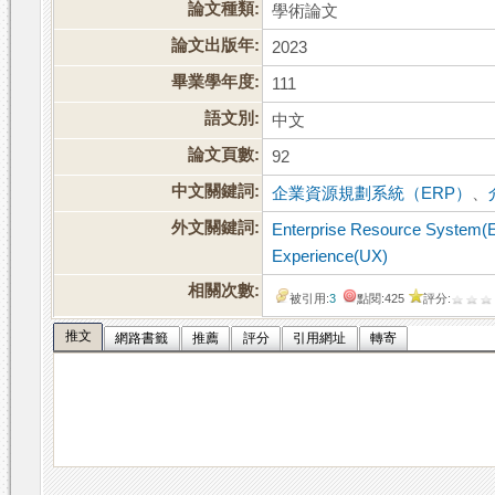
論文種類:
學術論文
論文出版年:
2023
畢業學年度:
111
語文別:
中文
論文頁數:
92
中文關鍵詞:
企業資源規劃系統（ERP）
、
外文關鍵詞:
Enterprise Resource System(
Experience(UX)
相關次數:
被引用:
3
點閱:425
評分:
推文
網路書籤
推薦
評分
引用網址
轉寄