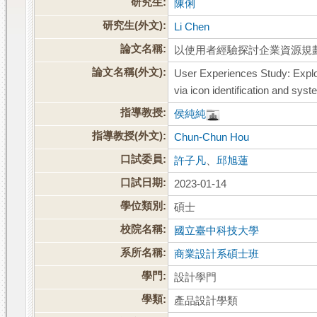
研究生:
陳俐
研究生(外文):
Li Chen
論文名稱:
以使用者經驗探討企業資源規
論文名稱(外文):
User Experiences Study: Explo
via icon identification and syst
指導教授:
侯純純
指導教授(外文):
Chun-Chun Hou
口試委員:
許子凡
、
邱旭蓮
口試日期:
2023-01-14
學位類別:
碩士
校院名稱:
國立臺中科技大學
系所名稱:
商業設計系碩士班
學門:
設計學門
學類:
產品設計學類