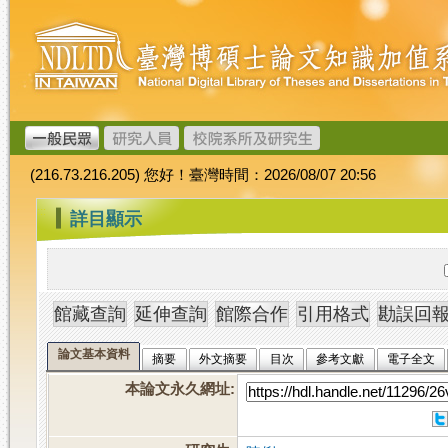
跳
臺
到
灣
主
博
要
碩
內
士
容
論
文
(216.73.216.205) 您好！臺灣時間：2026/08/07 20:56
加
值
:::
詳目顯示
系
統
論文基本資料
摘要
外文摘要
目次
參考文獻
電子全文
本論文永久網址
: