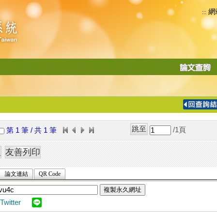
網
:::
功
能
切
換
導
覽
/1
頁
第 1 筆 / 共 1 筆
列
論文連結
QR Code
複製永久網址
Twitter