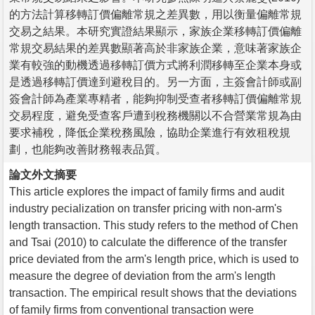
的方法計算移轉訂價偏離常規之差異數，用以衡量偏離常規
交易之結果。本研究實證結果顯示，家族企業移轉訂價偏離
常規交易結果的差異數顯著高於非家族企業，意味著家族企
業有較強的動機透過移轉訂價方式將利潤移轉至企業本身或
是透過移轉訂價達到避稅目的。另一方面，主簽會計師或副
簽會計師為產業專精者，能夠抑制受查者移轉訂價偏離常規
交易程度，避免受查客戶遭到稅務機關以不合營業常規為由
要求補稅，降低企業稅務風險，協助企業進行有效租稅規
劃，也能夠改善財務報表品質。
論文外文摘要
This article explores the impact of family firms and audit
industry pecialization on transfer pricing with non-arm's
length transaction. This study refers to the method of Chen
and Tsai (2010) to calculate the difference of the transfer
price deviated from the arm's length price, which is used to
measure the degree of deviation from the arm's length
transaction. The empirical result shows that the deviations
of family firms from conventional transaction were