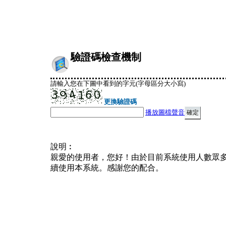
驗證碼檢查機制
請輸入您在下圖中看到的字元(字母區分大小寫)
更換驗證碼
播放圖檔聲音
說明︰
親愛的使用者，您好！由於目前系統使用人數眾
續使用本系統。感謝您的配合。