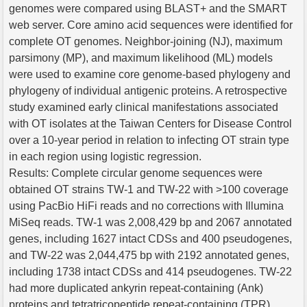
genomes were compared using BLAST+ and the SMART
web server. Core amino acid sequences were identified for
complete OT genomes. Neighbor-joining (NJ), maximum
parsimony (MP), and maximum likelihood (ML) models
were used to examine core genome-based phylogeny and
phylogeny of individual antigenic proteins. A retrospective
study examined early clinical manifestations associated
with OT isolates at the Taiwan Centers for Disease Control
over a 10-year period in relation to infecting OT strain type
in each region using logistic regression.
Results: Complete circular genome sequences were
obtained OT strains TW-1 and TW-22 with >100 coverage
using PacBio HiFi reads and no corrections with Illumina
MiSeq reads. TW-1 was 2,008,429 bp and 2067 annotated
genes, including 1627 intact CDSs and 400 pseudogenes,
and TW-22 was 2,044,475 bp with 2192 annotated genes,
including 1738 intact CDSs and 414 pseudogenes. TW-22
had more duplicated ankyrin repeat-containing (Ank)
proteins and tetratricopeptide repeat-containing (TPR)