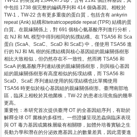
TW-22 的長度為 2,044,475 bp，含有 2192 個註釋基因，其
中包括 1738 個完整的編碼序列和 414 個偽基因。相較於
TW-1，TW-22 含有更多重復的蛋白質，包括含有 ankyrin
repeat (Ank) 結構和tetratricopeptide repeat (TPR) 結構的蛋
白質。在親緣關係上，對 691 個核心氨基酸序列進行分析，
在 NJ 和 ML 模型中得到相同的拓撲結構。在 TSA56 和 Sca
蛋白 (ScaA、ScaC、ScaD 和 ScaE) 中，僅使用 TSA56 進
行的 NJ 和 ML 樹的拓撲結構與核心基因組的親緣關係樹形
相比大致相似，但仍然存在不一致性。然而將 TSA56 和
ScaA 的氨基酸序列連結後的親緣關係樹形，則與核心基因
組的親緣關係樹形有高度相似的拓墣結構，而 TSA56 和
ScaD、ScaE 序列連結使用的拓墣結構也比單獨使用
TSA56 時更似於核心基因組的親緣關係樹形。臺灣南部地
區，臨床上相較於其他菌株，TW-22 的患者出現焦痂的幾率
更高。
重要性：本研究首次提供臺灣 OT 的全基因組序列，有助於
解釋全球 OT 菌株的多樣性。一些證據呈現恙蟲病臨床表現
與 OT 毒力基因或菌株層級有相關聯，如體外培養實驗之生
長動力學和潛在的分泌效應基因上的數量差異，因此需要進