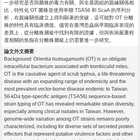
一步研究是否與菌株的毒力有關。與全基因組的親緣關係相
比，特性化 OT 菌株並使用串聯 TSA56 和 ScaA 的序列分
析，在親緣關係建立上得到顯著的突破，這可能對 OT 分離
株的特性具有臨床價值。儘管在臺灣恙蟲病早期臨床表現的
差異上，從分離株層級中找到有限的證據，但與疾病嚴重程
度相關的焦痂在分離株層級上仍需要進一步研究。
論文外文摘要
Background: Orientia tsutsugamushi (OT) is an obligate
intracellular bacterium associated with trombiculid mites.
OT is the causative agent of scrub typhus, a life-threatening
disease with an expanding range of endemicity and the
most prevalent vector-borne disease endemic to Taiwan.
56-kDa type-specific antigen (TSA56) sequence-based
strain typing of OT has revealed remarkable strain diversity,
especially among clinical isolates in Taiwan. However,
genome-wide variation among OT strains remains poorly
characterized, including for diverse sets of secreted protein
effectors that represent putative virulence factors and other