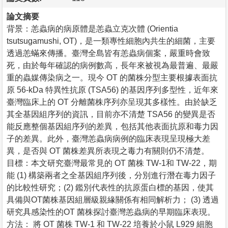
論文摘要
背景：恙蟲病的病原體是恙蟲立克次體 (Orientia
tsutsugamushi, OT)，是一類專性細胞內共生的細菌，主要
透過恙蟎來傳播。臺灣全島皆有恙蟲病個案，嚴重時會致
死，由於每年確認的病例數高，長年來被視為最普遍、最嚴
重的蟲媒傳染病之一。現今 OT 的菌株分型主要根據表面抗
原 56-kDa 特異性抗原 (TSA56) 的基因序列多型性，近年來
臺灣臨床上的 OT 分離菌株序列亦呈現其多樣性。由於缺乏
其全基因組序列的資訊，目前亦不清楚 TSA56 的變異是否
能反應整個基因組序列的差異，包括其他表面抗原和毒力因
子的差異。此外，臺灣恙蟲病病例的臨床表現呈現極大差
異，是否與 OT 菌株差異所表現之毒力有關則仍不清楚。
目標：本文研究臺灣最常見的 OT 菌株 TW-1和 TW-22，期
能 (1) 構築兩者之全基因組序列後，分別進行潛在毒力因子
的比較性研究；(2) 鑑別代表性的抗原蛋白標的基因，使其
具備與OT菌株基因組層級親緣關係有相同解析力； (3) 透過
研究具感染性的OT 菌株探討臺灣恙蟲病的早期臨床表現。
方法： 將 OT 菌株 TW-1 和 TW-22 培養於小鼠 L929 細胞