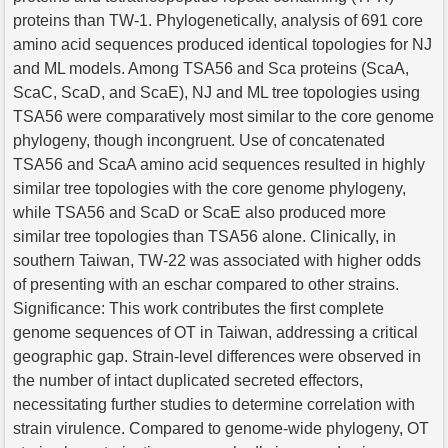
proteins than TW-1. Phylogenetically, analysis of 691 core
amino acid sequences produced identical topologies for NJ
and ML models. Among TSA56 and Sca proteins (ScaA,
ScaC, ScaD, and ScaE), NJ and ML tree topologies using
TSA56 were comparatively most similar to the core genome
phylogeny, though incongruent. Use of concatenated
TSA56 and ScaA amino acid sequences resulted in highly
similar tree topologies with the core genome phylogeny,
while TSA56 and ScaD or ScaE also produced more
similar tree topologies than TSA56 alone. Clinically, in
southern Taiwan, TW-22 was associated with higher odds
of presenting with an eschar compared to other strains.
Significance: This work contributes the first complete
genome sequences of OT in Taiwan, addressing a critical
geographic gap. Strain-level differences were observed in
the number of intact duplicated secreted effectors,
necessitating further studies to determine correlation with
strain virulence. Compared to genome-wide phylogeny, OT