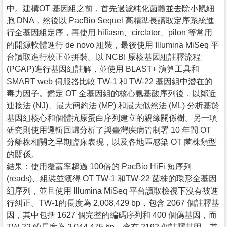
中。建構OT 基因組之前，首先過濾純化菌體並去除小鼠細
胞 DNA，然後以 PacBio Sequel 高精準長讀取定序系統進
行全基因組定序，再使用 hifiasm、circlator、pilon 等常用
的開源軟體進行 de novo 組裝，最後使用 Illumina MiSeq 平
台讀取進行校正並拼裝。以 NCBI 原核基因組註釋流程
(PGAP)進行基因組註解，並使用 BLAST+ 演算工具和
SMART web 伺服器比較 TW-1 和 TW-22 基因組中潛在的
毒力因子。鑑定 OT 全基因組的核心氨基酸序列後，以鄰近
連接法 (NJ)、最大簡約法 (MP) 和最大似然法 (ML) 分析基於
基因組核心和個體抗原蛋白序列建立的親緣關係樹。另一項
研究則使用邏輯回歸分析了與臺灣疾病管制署 10 年間 OT
分離株相關之早期臨床表現，以及各地區感染 OT 菌株類型
的關係。
結果：使用覆蓋率超過 100倍的 PacBio HiFi 短序列
(reads)、組裝並獲得 OT TW-1 和TW-22 菌株的環形全基因
組序列，並且使用 Illumina MiSeq 平台讀取檢視下沒有被進
行糾正。TW-1的長度為 2,008,429 bp，包含 2067 個註釋基
因，其中包括 1627 個完整的編碼序列和 400 個偽基因，而