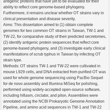
antigenic proteins that have yet to be evaluated for their
ability to reflect core genome-based phylogeny.
Furthermore, it remains unclear whether OT strains vary in
clinical presentation and disease severity.
Aims: This dissertation aimed to (1) obtain complete
genomes for two common OT strains in Taiwan, TW-1 and
TW-22, for comparative study of their predicted secretomes,
(2) identify antigenic protein sequences that reflect core
genome-based phylogeny, and (3) investigate early clinical
manifestations of scrub typhus in Taiwan by infecting OT
strain type.
Methods: OT strains TW-1 and TW-22 were cultivated in
mouse L929 cells, and DNA extracted from purified OT was
used for whole genome sequencing using PacBio Sequel
for de novo assembly and Illumina MiSeq for polishing,
performed using widely-accepted open-source software,
including hifiasm, circlator, and pilon. Assemblies were
annotated using the NCBI Prokaryotic Genome Annotation
Pipeline, and amino acid sequences in TW-1 and TW-22