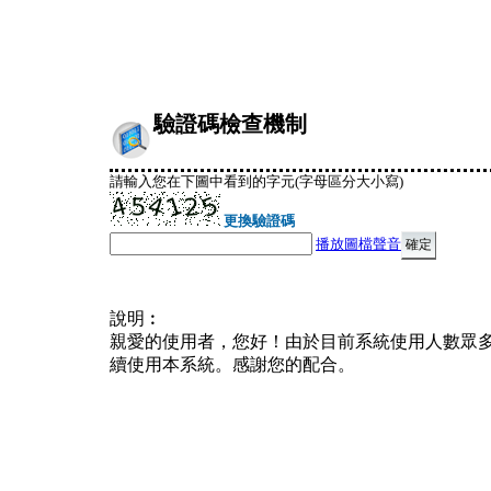
驗證碼檢查機制
請輸入您在下圖中看到的字元(字母區分大小寫)
更換驗證碼
播放圖檔聲音
說明︰
親愛的使用者，您好！由於目前系統使用人數眾
續使用本系統。感謝您的配合。