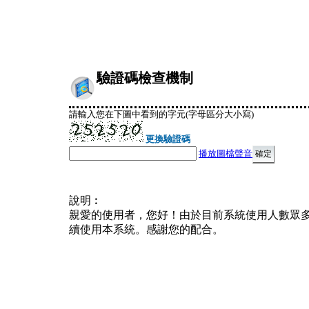
驗證碼檢查機制
請輸入您在下圖中看到的字元(字母區分大小寫)
更換驗證碼
播放圖檔聲音
說明︰
親愛的使用者，您好！由於目前系統使用人數眾
續使用本系統。感謝您的配合。