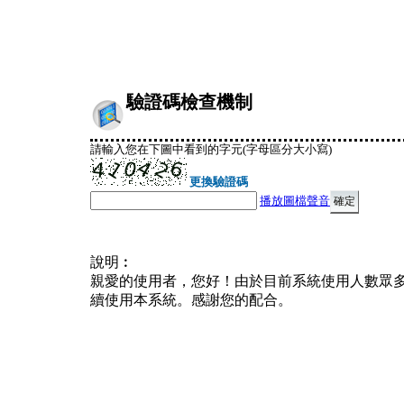
驗證碼檢查機制
請輸入您在下圖中看到的字元(字母區分大小寫)
更換驗證碼
播放圖檔聲音
說明︰
親愛的使用者，您好！由於目前系統使用人數眾
續使用本系統。感謝您的配合。