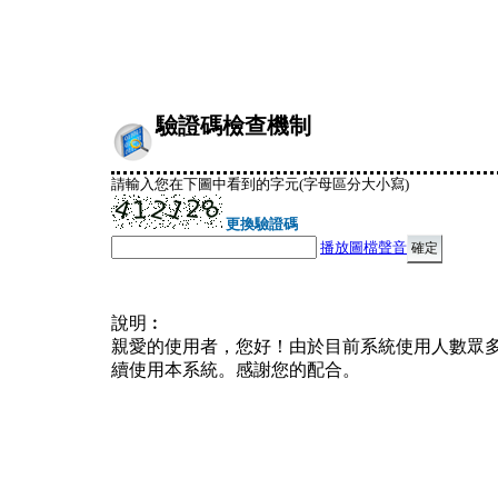
驗證碼檢查機制
請輸入您在下圖中看到的字元(字母區分大小寫)
更換驗證碼
播放圖檔聲音
說明︰
親愛的使用者，您好！由於目前系統使用人數眾
續使用本系統。感謝您的配合。