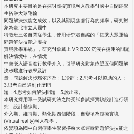
本研究主要目的是在探討虛擬實境融入教學對國中自閉症學
生搭乘大眾運輸
問題解決技能之成效，以及其顯現焦慮行為的頻率，研究對
象為臺北市立某國中
特教班三名自閉症學生，使用研究者自編的「搭乘大眾運輸
問題解決技能之虛擬
實境教學系統」，研究對象戴上 VR BOX 沉浸在捷運的問題
解決情境中，在情境
中會嵌入語音進行教學介入，引導研究對象依照五個問題解
決步驟進行教學及評
量，問題解決步驟依序為：1.冷靜；2.思考可以協助的人；
3.思考自己遇到什麼問
題；4.思考如何解決問題；5.說出來。
本研究採用單一受試研究法之跨受試多試探實驗設計進行研
究，設計基線期、
介入期、維持期、類化期四個階段，自變項為虛擬實境
(Virtual reality)融入教學，
依變項為國中自閉症學生學習搭乘大眾運輸問題解決技能之