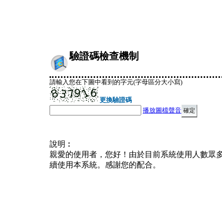
驗證碼檢查機制
請輸入您在下圖中看到的字元(字母區分大小寫)
更換驗證碼
播放圖檔聲音
說明︰
親愛的使用者，您好！由於目前系統使用人數眾
續使用本系統。感謝您的配合。