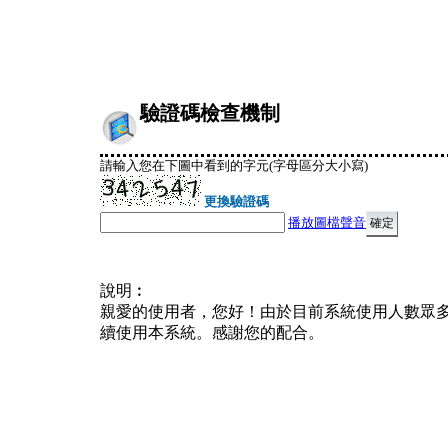
驗證碼檢查機制
請輸入您在下圖中看到的字元(字母區分大小寫)
更換驗證碼
播放圖檔聲音
說明︰
親愛的使用者，您好！由於目前系統使用人數眾
續使用本系統。感謝您的配合。