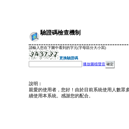
驗證碼檢查機制
請輸入您在下圖中看到的字元(字母區分大小寫)
更換驗證碼
播放圖檔聲音
說明︰
親愛的使用者，您好！由於目前系統使用人數眾
續使用本系統。感謝您的配合。