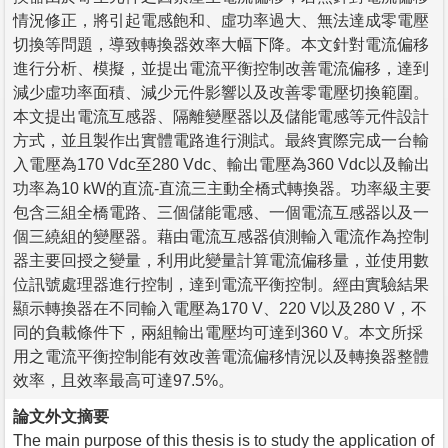
情況修正，將引起電感飽和、虛功率過大、無法達成零電壓
切換等問題，導致轉換器效率大幅下降。本文針對電流偏移
進行分析、模擬，並提出電流平衡控制改善電流偏移，達到
減少虛功率面積、減少元件影響以及改善零電壓切換範圍。
本文提出電流互感器、隔離變壓器以及儲能電感等元件設計
方式，並且製作出實體電路進行測試。最終實際完成一台輸
入電壓為170 Vdc至280 Vdc、輸出電壓為360 Vdc以及輸出
功率為10 kW的直流-直流三主動全橋式轉換器。功率級主要
包含三組全橋電路、三個儲能電感、一個電流互感器以及一
個三繞組的變壓器。藉由電流互感器偵測輸入電流作為控制
器主要回授之變量，利用此變量計算電流偏移量，並使用數
位訊號處理器進行控制，達到電流平衡控制。經由實驗結果
顯示轉換器在不同輸入電壓為170 V、220 V以及280 V，不
同的負載條件下，兩組輸出電壓均可達到360 V。本文所採
用之電流平衡控制能有效改善電流偏移情況以及轉換器整體
效率，且效率最高可達97.5%。
論文外文摘要
The main purpose of this thesis is to study the application of