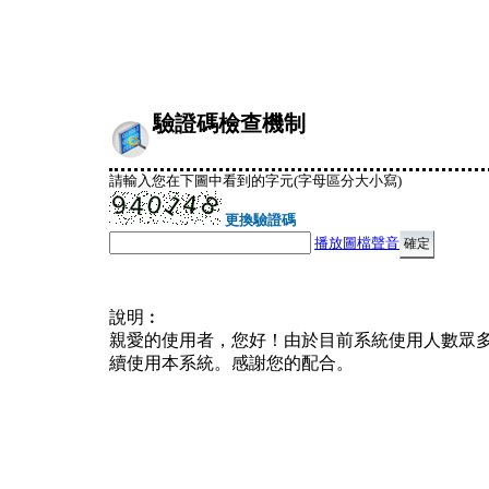
驗證碼檢查機制
請輸入您在下圖中看到的字元(字母區分大小寫)
更換驗證碼
播放圖檔聲音
說明︰
親愛的使用者，您好！由於目前系統使用人數眾
續使用本系統。感謝您的配合。