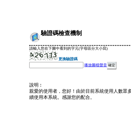
驗證碼檢查機制
請輸入您在下圖中看到的字元(字母區分大小寫)
更換驗證碼
播放圖檔聲音
說明︰
親愛的使用者，您好！由於目前系統使用人數眾
續使用本系統。感謝您的配合。