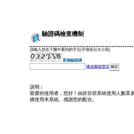
驗證碼檢查機制
請輸入您在下圖中看到的字元(字母區分大小寫)
更換驗證碼
播放圖檔聲音
說明︰
親愛的使用者，您好！由於目前系統使用人數眾
續使用本系統。感謝您的配合。