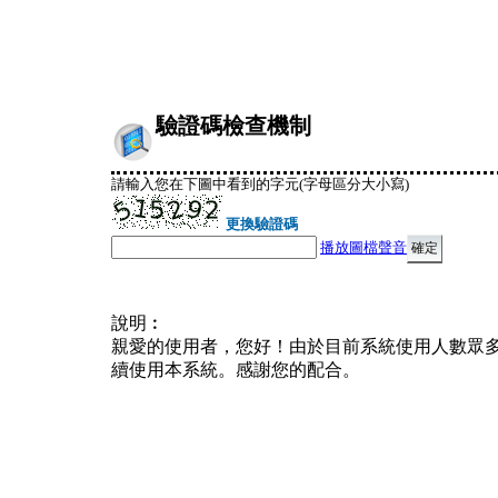
驗證碼檢查機制
請輸入您在下圖中看到的字元(字母區分大小寫)
更換驗證碼
播放圖檔聲音
說明︰
親愛的使用者，您好！由於目前系統使用人數眾
續使用本系統。感謝您的配合。