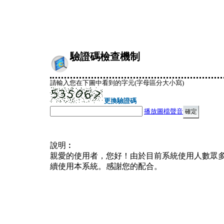
驗證碼檢查機制
請輸入您在下圖中看到的字元(字母區分大小寫)
更換驗證碼
播放圖檔聲音
說明︰
親愛的使用者，您好！由於目前系統使用人數眾
續使用本系統。感謝您的配合。