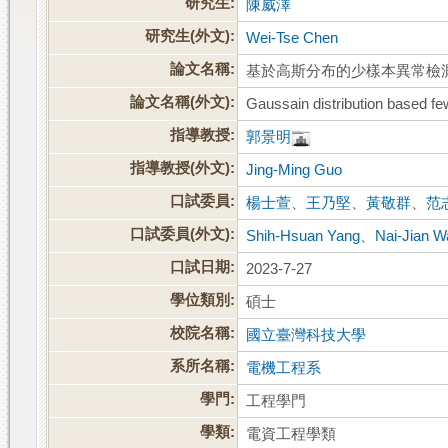
研究生:
陳威澤
研究生(外文):
Wei-Tse Chen
論文名稱:
基於高斯分布的少樣本異常檢
論文名稱(外文):
Gaussain distribution based f
指導教授:
郭景明
指導教授(外文):
Jing-Ming Guo
口試委員:
楊士萱
、
王乃堅
、
黃敬群
、
范
口試委員(外文):
Shih-Hsuan Yang
、
Nai-Jian 
口試日期:
2023-7-27
學位類別:
碩士
校院名稱:
國立臺灣科技大學
系所名稱:
電機工程系
學門:
工程學門
學類:
電資工程學類