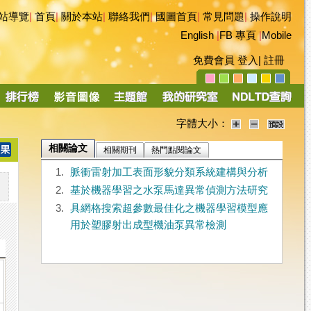
站導覽
|
首頁
|
關於本站
|
聯絡我們
|
國圖首頁
|
常見問題
|
操作說明
English
|
FB 專頁
|
Mobile
免費會員
登入
|
註冊
字體大小：
相關論文
相關期刊
熱門點閱論文
1.
脈衝雷射加工表面形貌分類系統建構與分析
2.
基於機器學習之水泵馬達異常偵測方法研究
3.
具網格搜索超參數最佳化之機器學習模型應
用於塑膠射出成型機油泵異常檢測