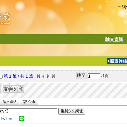
網
:::
功
能
切
換
導
覽
/1
頁
第 1 筆 / 共 1 筆
列
論文連結
QR Code
複製永久網址
Twitter