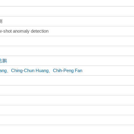
測
ew-shot anomaly detection
志鵬
Wang
、
Ching-Chun Huang
、
Chih-Peng Fan