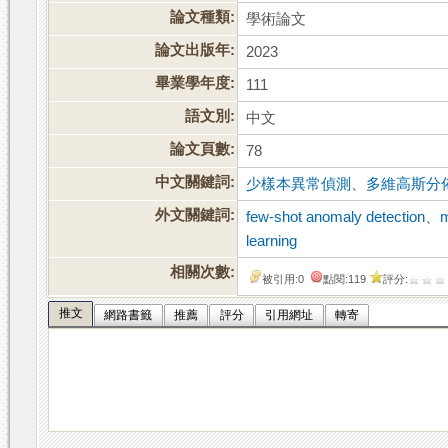
論文種類:
學術論文
論文出版年:
2023
畢業學年度:
111
語文別:
中文
論文頁數:
78
中文關鍵詞:
少樣本異常偵測
、
多維高斯分
外文關鍵詞:
few-shot anomaly detection
、
m
learning
相關次數:
被引用:0
點閱:119
評分:
推文
網路書籤
推薦
評分
引用網址
轉寄