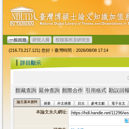
跳
臺
到
灣
主
博
要
碩
內
士
容
論
文
(216.73.217.121) 您好！臺灣時間：2026/08/08 17:14
加
值
:::
詳目顯示
系
統
論文基本資料
摘要
外文摘要
目次
參考文獻
電子全文
本論文永久網址
: