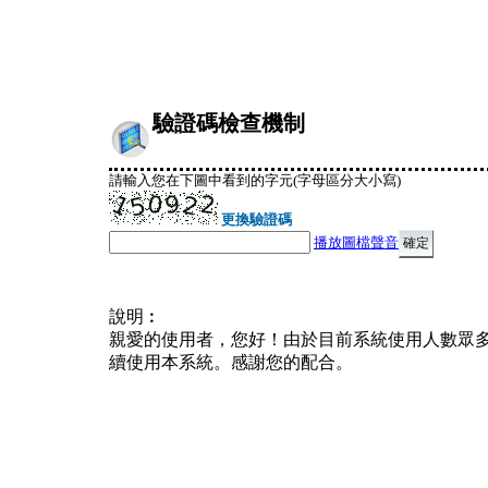
驗證碼檢查機制
請輸入您在下圖中看到的字元(字母區分大小寫)
更換驗證碼
播放圖檔聲音
說明︰
親愛的使用者，您好！由於目前系統使用人數眾
續使用本系統。感謝您的配合。